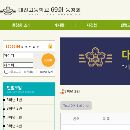
자동로그인
3학년 1반
3학년 1반
Total 0건
1 페이지
3학년 2반
3학년 3반
번호
제목
3학년 4반