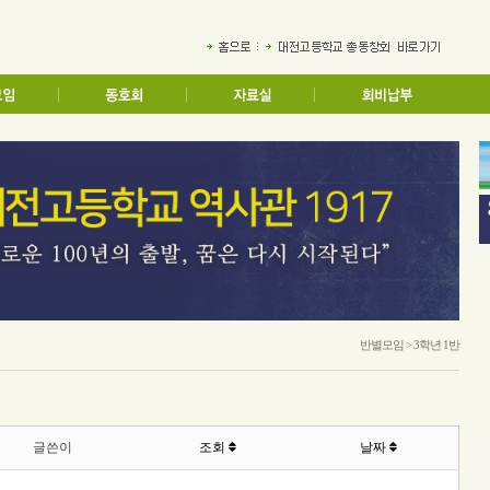
반별모임 > 3학년 1반
글쓴이
조회
날짜