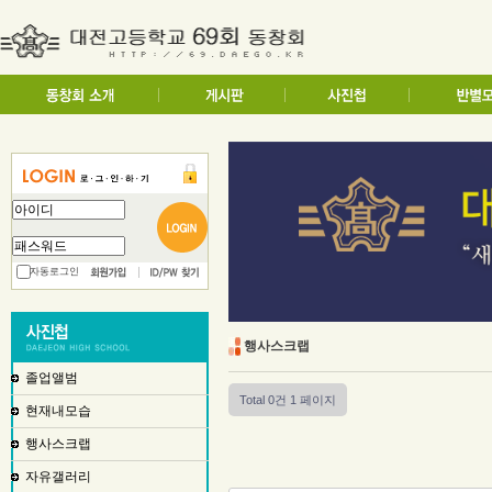
자동로그인
행사스크랩
졸업앨범
Total 0건
1 페이지
현재내모습
행사스크랩
자유갤러리