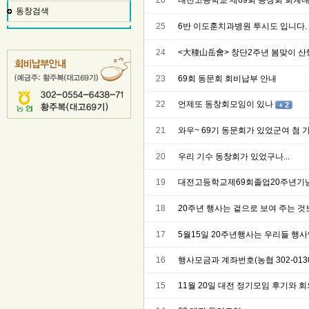
26
대전고등학교 제69회 동창회 회계
동창검색
25
6반 이도훈치과병원 투시도 입니다.
24
<大稜山岳會> 창단2주년 봄맞이 산
23
69회 동문회 회비납부 안내
22
언제또 동창회모임이 있나
+ 2
21
와우~ 69기 동문회가 있었군여 첨 
20
우리 기수 동창회가 있었구나...
19
대전고등학교제69회졸업20주년기
18
20주년 행사는 겉으로 보여 주는 것보
17
5월15일 20주년행사는 우리들 행사입
16
행사모금과 계좌번호(농협 302-0130-
15
11월 20일 대전 정기모임 후기와 