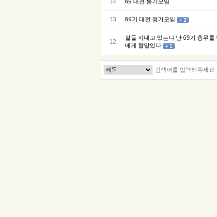
14
69 대전 동기모임
13
69기 대전 정기모임
+ 2
잘들 지내고 있는냐 난 69기 총무
12
에게 할말있다
+ 1
맨끝