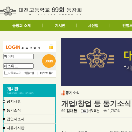
자동로그인
동기소식
공지사항
개업/창업 등 동기소식
동기소식
69
김대환
(
)
0건
1,787회
집안대소사
자유게시판