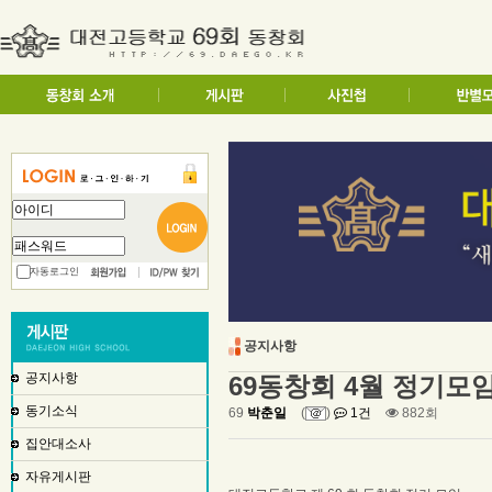
자동로그인
공지사항
공지사항
69동창회 4월 정기모
동기소식
69
박춘일
(
)
1건
882회
집안대소사
자유게시판