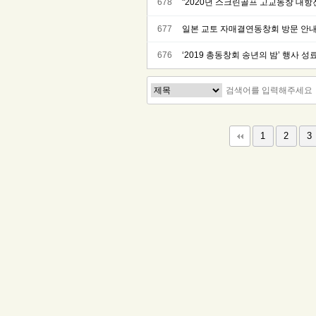
678
"2020년 스크린골프 고교동창 대항
677
일본 교토 자매결연동창회 방문 안
676
‘2019 총동창회 송년의 밤’ 행사 성
다음
맨끝
1
2
3