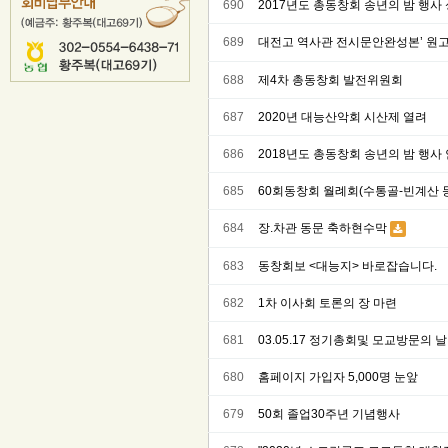
690
2017년도 총동창회 송년의 밤 행사
689
대전고 역사관 전시문안완성본’ 원고(
688
제4차 총동창회 발전위원회
687
2020년 대능산악회 시산제 열려
686
2018년도 총동창회 송년의 밤 행사
685
60회동창회 월례회(수통골-빈계산 
684
장.차관 동문 축하현수막
683
동창회보 <대능지> 바로잡습니다.
682
1차 이사회 토론의 장 마련
681
03.05.17 정기총회및 모교방문의 
680
홈페이지 가입자 5,000명 눈앞
679
50회 졸업30주년 기념행사