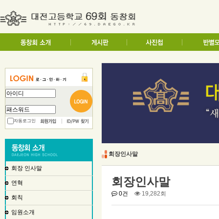
자동로그인
회장인사말
회장 인사말
회장인사말
연혁
0건
19,282회
회칙
임원소개